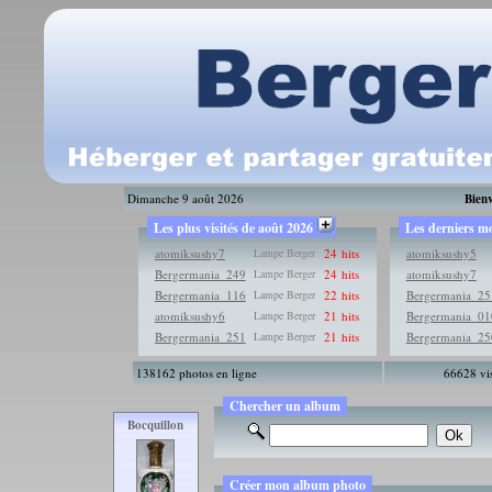
Dimanche 9 août 2026
Bien
Les plus visités de août 2026
Les derniers m
atomiksushy7
Lampe Berger
24 hits
atomiksushy5
Bergermania_249
Lampe Berger
24 hits
atomiksushy7
Bergermania_116
Lampe Berger
22 hits
Bergermania_25
atomiksushy6
Lampe Berger
21 hits
Bergermania_01
Bergermania_251
Lampe Berger
21 hits
Bergermania_25
138162 photos en ligne
66628 vis
Chercher un album
Bocquillon
Créer mon album photo