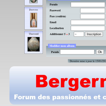
Pseudo
Desvres
Password
Pass (confirm)
Email
Localisation
Tharaud
Additionner 5
+
3
Modifier mon album
Pseudo
Dernière mise à jour le 15/01/2